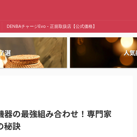
DENBAチャージEvo - 正規取扱店【公式価格】
７選
人気
機器の最強組み合わせ！専門家
の秘訣