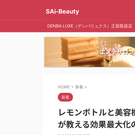
SAi-Beauty
DENBA LUXE（デンバリュクス）正規取扱店
エステサロン
HOME
>
新着
>
新着
レモンボトルと美容
が教える効果最大化