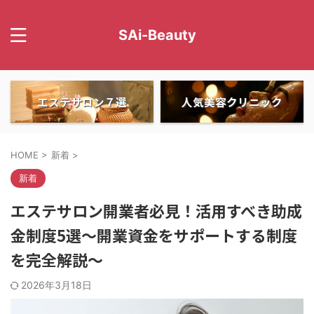
SAi-Beauty
エステサロン７選
人気美容クリニック
HOME
>
新着
>
新着
エステサロン開業者必見！活用すべき助成
金制度5選～開業資金をサポートする制度
を完全解説～
2026年3月18日