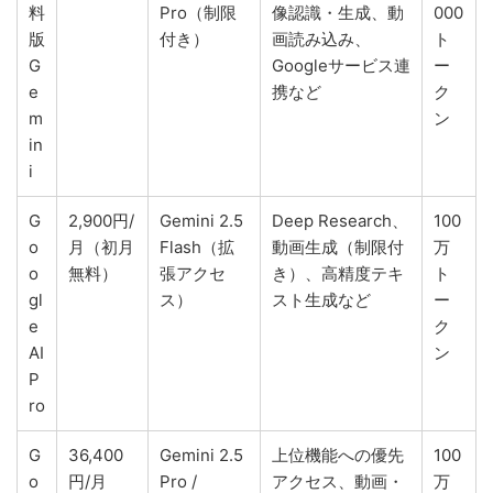
料
Pro（制限
像認識・生成、動
000
版
付き）
画読み込み、
ト
G
Googleサービス連
ー
e
携など
ク
m
ン
in
i
G
2,900円/
Gemini 2.5
Deep Research、
100
o
月（初月
Flash（拡
動画生成（制限付
万
o
無料）
張アクセ
き）、高精度テキ
ト
gl
ス）
スト生成など
ー
e
ク
AI
ン
P
ro
G
36,400
Gemini 2.5
上位機能への優先
100
o
円/月
Pro /
アクセス、動画・
万