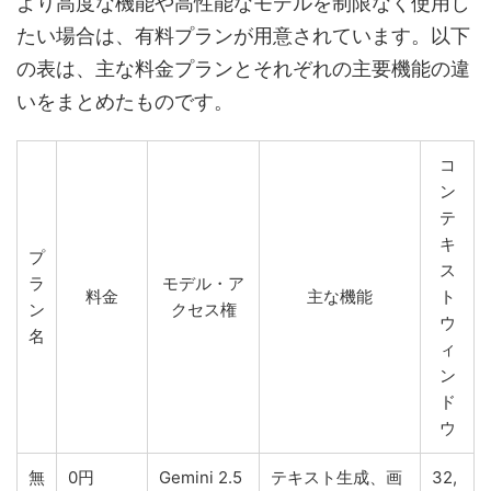
より高度な機能や高性能なモデルを制限なく使用し
たい場合は、有料プランが用意されています。以下
の表は、主な料金プランとそれぞれの主要機能の違
いをまとめたものです。
コ
ン
テ
キ
プ
ス
ラ
モデル・ア
料金
主な機能
ト
ン
クセス権
ウ
名
ィ
ン
ド
ウ
無
0円
Gemini 2.5
テキスト生成、画
32,