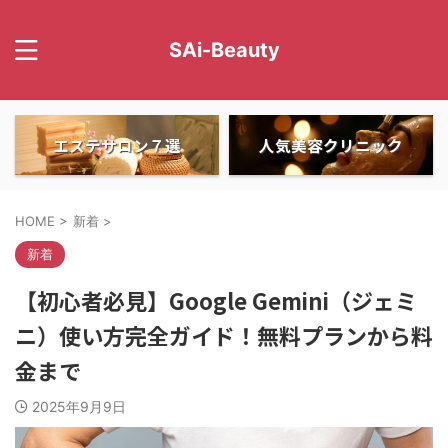
SAi-Beauty
エステサロン７選
人気美容クリニック
HOME
>
新着
>
新着
【初心者必見】Google Gemini（ジェミ
ニ）使い方完全ガイド！無料プランから料
金まで
2025年9月9日