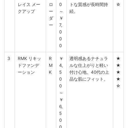
レイス メー
ロ
0
トな質感が長時間持
☆
クアップ
ー
～
続。
ダ
￥
ー
7,
0
0
0
3
RMK リキッ
R
￥
透明感あるナチュラ
★
ドファンデ
M
4,
ルな仕上がりと軽い
★
ーション
K
5
付け心地。40代の上
★
0
品な肌にフィット。
★
0
☆
～
￥
6,
5
0
0