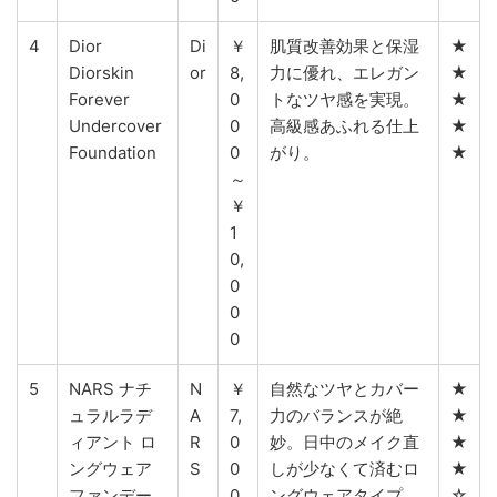
4
Dior
Di
￥
肌質改善効果と保湿
★
Diorskin
or
8,
力に優れ、エレガン
★
Forever
0
トなツヤ感を実現。
★
Undercover
0
高級感あふれる仕上
★
Foundation
0
がり。
★
～
￥
1
0,
0
0
0
5
NARS ナチ
N
￥
自然なツヤとカバー
★
ュラルラデ
A
7,
力のバランスが絶
★
ィアント ロ
R
0
妙。日中のメイク直
★
ングウェア
S
0
しが少なくて済むロ
★
ファンデー
0
ングウェアタイプ。
☆