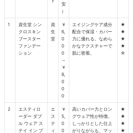
ド
安
）
1
資生堂 シン
資
￥
エイジングケア成分
★
クロスキン
生
6,
配合で保湿・カバー
★
ブースター
堂
0
力に優れる。なめら
★
ファンデー
0
かなテクスチャーで
★
ション
0
肌に密着。
☆
～
￥
8,
0
0
0
2
エスティロ
エ
￥
高いカバー力とロン
★
ーダー ダブ
ス
5,
グウェア性が特徴。
★
ル ウェア ス
テ
0
しっかりとした仕上
★
テイ イン プ
ィ
0
がりながらも、マッ
★