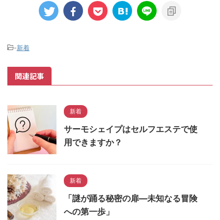
-
新着
関連記事
新着
サーモシェイプはセルフエステで使
用できますか？
新着
「謎が踊る秘密の扉―未知なる冒険
への第一歩」