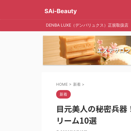
SAi-Beauty
DENBA LUXE（デンバリュクス）正規取扱店
エステサロン
HOME
>
新着
>
新着
目元美人の秘密兵器
リーム10選