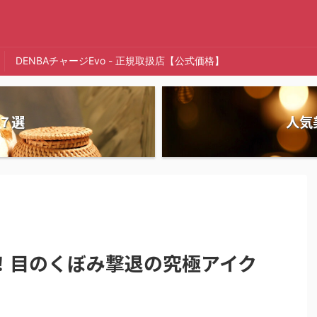
DENBAチャージEvo - 正規取扱店【公式価格】
７選
人気
！目のくぼみ撃退の究極アイク