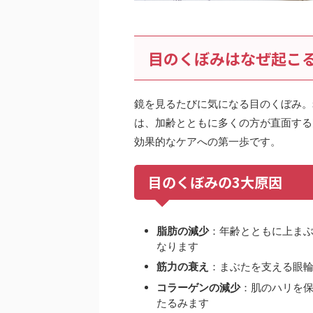
目のくぼみはなぜ起こ
鏡を見るたびに気になる目のくぼみ。
は、加齢とともに多くの方が直面する
効果的なケアへの第一歩です。
目のくぼみの3大原因
脂肪の減少
：年齢とともに上ま
なります
筋力の衰え
：まぶたを支える眼
コラーゲンの減少
：肌のハリを
たるみます