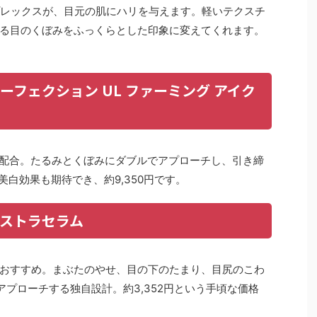
.コンプレックスが、目元の肌にハリを与えます。軽いテクスチ
る目のくぼみをふっくらとした印象に変えてくれます。
ーフェクション UL ファーミング アイク
ス配合。たるみとくぼみにダブルでアプローチし、引き締
美白効果も期待でき、約9,350円です。
クストラセラム
おすすめ。まぶたのやせ、目の下のたまり、目尻のこわ
プローチする独自設計。約3,352円という手頃な価格