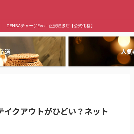
DENBAチャージEvo - 正規取扱店【公式価格】
７選
人気
テイクアウトがひどい？ネット