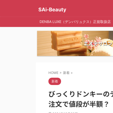
SAi-Beauty
DENBA LUXE（デンバリュクス）正規取扱店
エステサロン
HOME
>
新着
>
新着
びっくりドンキーの
注文で値段が半額？